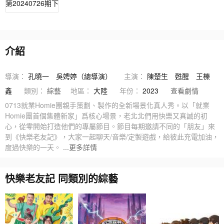
第20240726期下
介紹
導演：
孔曉一
吳娉婷（總導演）
主演：
陳楚生
甦醒
王櫟
鑫
類別：
綜藝
地區：
大陸
年份：
2023
查看劇情
0713就業Homie團親手策劃、製作的全新場景化真人秀。以「就業
Homie團首個集體新家」爲核心場景，老北北們用快樂又真誠的初
心，從零開始打造他們的專屬節目。節目每期邀請不同的「朋友」來
到《快樂老友記》，大家一起聊天/音樂/定製遊戲，給彼此充電加油，
度過快樂的一天。
...更多詳情
快樂老友記 同類別的綜藝