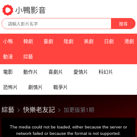
搜尋
小鴨
韓劇
臺劇
陸劇
美劇
日劇
港劇
動漫
綜藝
電影
動作片
喜劇片
愛情片
科幻片
恐怖片
劇情片
戰爭片
綜藝
快樂老友記
加更版第1期