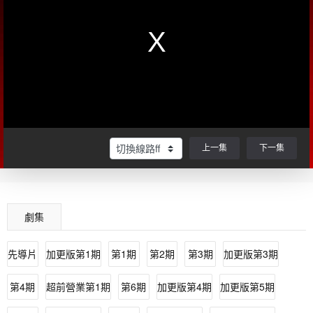
上一集
下一集
劇集
先導片
加更版第1期
第1期
第2期
第3期
加更版第3期
第4期
超前營業第1期
第6期
加更版第4期
加更版第5期