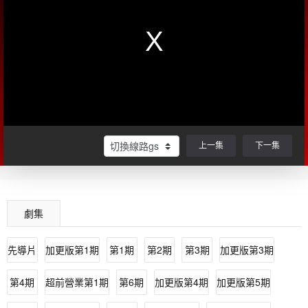
上一集
下一集
劇集
先導片
加更版第1期
第1期
第2期
第3期
加更版第3期
第4期
超前營業第1期
第6期
加更版第4期
加更版第5期