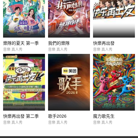
樂隊的夏天 第一季
我們的樂隊
快樂再出發
音樂 真人秀
音樂 真人秀
音樂 真人秀
快樂再出發 第二季
歌手2026
魔力歌先生
音樂 真人秀
音樂 真人秀
音樂 真人秀