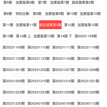
第5期
加更版第6期
第7期
加更版第7期
超前營業第2期
第8期
特別企劃
第9期
加更版第9期
第10期
加更版第10期
第11期
加更版第11期
超前營業第3期
第12期
加更版第12期
第13期
第14期 上
加更版第13期
第14期 下
第20231108期
第20231109期
第20231110期
第20231117期
第20231118期
第20231120期
第20231123期
第20231124期
第20231126期
第20231201期
第20231202期
第20231207期
第20231208期
第20231209期
第20231215期
第20231216期
第20231221期
第20231222期
第20231223期
第20231228期
第20231229期
第20231230期
第20240105期
第20240106期
第20240112期