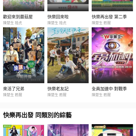
歡迎來到蘑菇屋
快樂回來啦
快樂再出發 第二季
陳楚生 陸虎
陳楚生 陸虎
陳楚生 甦醒
來活了兄弟
快樂老友記
全員加速中·對戰季
陳楚生 甦醒
陳楚生 甦醒
陳楚生 甦醒
快樂再出發 同類別的綜藝