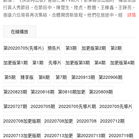
行真人秀節目，在節目中，陳楚生、陸虎、甦醒、王櫟鑫、王錚亮、
張遠六位哥哥再次集結，合體開啓新旅程。他們在旅途中，經歷過荒
詳情
島求生，體驗過海邊露營，也在劇組打工客串掙盒飯……有驚喜，有
歡笑，更有感動。 節目組針對快男們對自己團綜的策劃，結合實際預
在線播放
算「降級」處理， "湊」出一次圓夢之旅。邊走邊唱成固定項目，快
男們將自主設計這遲到的15年的團綜，在高度自由向度下，將如何把
第20220705(先導片)
預告片
第3期
加更版第2期
第2期
自己安排的明明白白，這註定是一場充滿離譜和意外的爆笑之旅。
加更版第1期
第1期
先導片
加更版第3期
第4期
加更版第4期
第5期
臻享版
第6期
第7期
第220913期
第220906期
第220823期
第220816期
第0810期加更
第220809期
第220727期
20220705期
20220705先導片期
20220705先導片
20220708加更版期
20220708加更
20220708
20220712期
20220713加更版期
20220713加更
第20220713期
20220719期