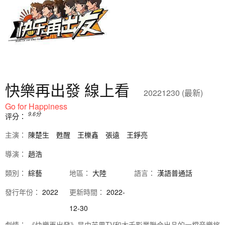
快樂再出發 線上看
20221230 (最新)
Go for Happiness
9.6
分
评分：
主演：
陳楚生
甦醒
王櫟鑫
張遠
王錚亮
導演：
趙浩
類別：
綜藝
地區：
大陸
語言：
漢語普通話
發行
年份：
2022
更新時間：
2022-
12-30
劇情：
《快樂再出發》是由芒果TV和大千影業聯合出品的一檔音樂旅