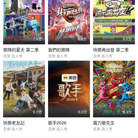
7.4分
6.6分
9.5分
樂隊的夏天 第二季
我們的樂隊
快樂再出發 第二季
音樂 真人秀
音樂 真人秀
音樂 真人秀
9.1分
6.0分
8.3分
快樂老友記
歌手2026
魔力歌先生
音樂 真人秀
音樂 真人秀
音樂 真人秀