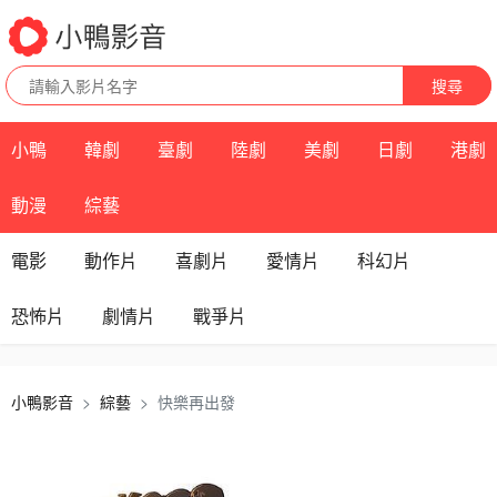
搜尋
小鴨
韓劇
臺劇
陸劇
美劇
日劇
港劇
動漫
綜藝
電影
動作片
喜劇片
愛情片
科幻片
恐怖片
劇情片
戰爭片
小鴨影音
綜藝
快樂再出發