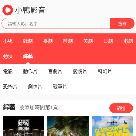
搜尋
小鴨
韓劇
臺劇
陸劇
美劇
日劇
港劇
動漫
綜藝
電影
動作片
喜劇片
愛情片
科幻片
恐怖片
劇情片
戰爭片
綜藝
按添加時間第
1
頁
篩選