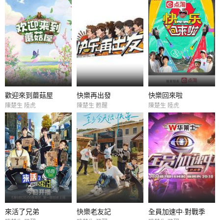
歡迎來到蘑菇屋
快樂再出發
快樂回來啦
陳楚生 陸虎
陳楚生 甦醒
陳楚生 陸虎
來活了兄弟
快樂老友記
全員加速中·對戰季