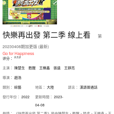
快樂再出發 第二季 線上看
第
20230408期加更版 (最新)
Go for Happiness
9.5
分
评分：
主演：
陳楚生
甦醒
王櫟鑫
張遠
王錚亮
導演：
趙浩
類別：
綜藝
地區：
大陸
語言：
漢語普通話
發行
年份：
2022
更新時間：
2023-
04-08
劇情：
《快樂再出發 第二季》是由陳楚生、甦醒、陸虎、王櫟鑫、王