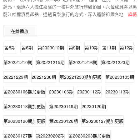
錚亮、張遠六人擔任嘉賓的一檔戶外旅行體驗節目。六位成員將以黑
龍江哈爾濱爲起點，通過音樂旅行的方式，深入體驗祖國各地文化特
詳情
色、風土人情，在十二期的奇遇旅途中傳遞快樂的意義、感悟音樂的
創作靈感。
在線播放
第8期
第6期
第2023012期
第9期
第10期
第11期
第12期
第20221210期
第20221215期
第20221216期
第20221223期
20221229期
20221230期
第20221230期加更版
第20230105期
第20230106期加更版
20230106期
20230112期
20230113期
第20230113期加更版
第20230119期
20230120期
第20230120期加更版
第20230126期
第20230127期加更版
第20230127期
第20230202期
第20230203期加更版