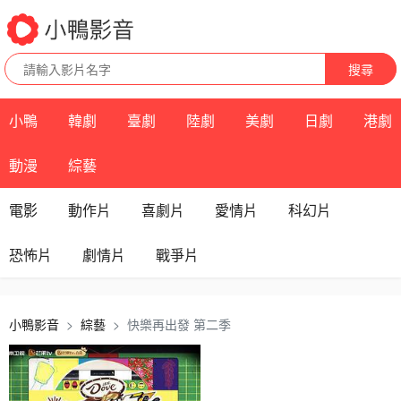
搜尋
小鴨
韓劇
臺劇
陸劇
美劇
日劇
港劇
動漫
綜藝
電影
動作片
喜劇片
愛情片
科幻片
恐怖片
劇情片
戰爭片
小鴨影音
綜藝
快樂再出發 第二季