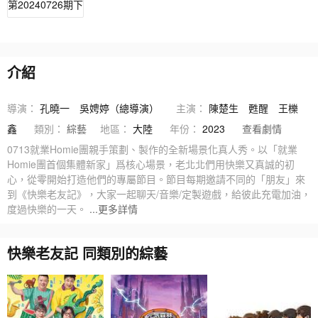
第20240726期下
介紹
導演：
孔曉一
吳娉婷（總導演）
主演：
陳楚生
甦醒
王櫟
鑫
類別：
綜藝
地區：
大陸
年份：
2023
查看劇情
0713就業Homie團親手策劃、製作的全新場景化真人秀。以「就業
Homie團首個集體新家」爲核心場景，老北北們用快樂又真誠的初
心，從零開始打造他們的專屬節目。節目每期邀請不同的「朋友」來
到《快樂老友記》，大家一起聊天/音樂/定製遊戲，給彼此充電加油，
度過快樂的一天。
...更多詳情
快樂老友記 同類別的綜藝