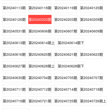
第20240113期
第20240118期
第20240119期
第20240120期
第20240126期
第20240202期
第20240203期
第20240209期
第20240531期
第20240606期
第20240607期
第20240609期
第20240613期
第20240614期上
第20240614期下
第20240616期
第20240620期
第20240621期
第20240623期
第20240627期
第20240628期上
第20240628期下
第20240630期
第20240704期
第20240705期
第20240707期
第20240711期
第20240712期
第20240714期
第20240718期
第20240719期
第20240721期
第20240725期
第20240726期上