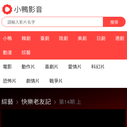
搜尋
小鴨
韓劇
臺劇
陸劇
美劇
日劇
港劇
動漫
綜藝
電影
動作片
喜劇片
愛情片
科幻片
恐怖片
劇情片
戰爭片
綜藝
快樂老友記
第14期 上