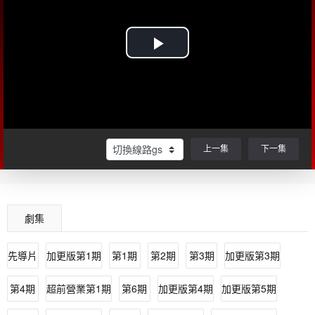
上一集
下一集
劇集
先導片
加更版第1期
第1期
第2期
第3期
加更版第3期
第4期
超前營業第1期
第6期
加更版第4期
加更版第5期