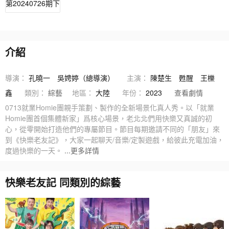
第20240726期下
介紹
導演：
孔曉一
吳娉婷（總導演）
主演：
陳楚生
甦醒
王櫟
鑫
類別：
綜藝
地區：
大陸
年份：
2023
查看劇情
0713就業Homie團親手策劃、製作的全新場景化真人秀。以「就業
Homie團首個集體新家」爲核心場景，老北北們用快樂又真誠的初
心，從零開始打造他們的專屬節目。節目每期邀請不同的「朋友」來
到《快樂老友記》，大家一起聊天/音樂/定製遊戲，給彼此充電加油，
度過快樂的一天。
...更多詳情
快樂老友記 同類別的綜藝