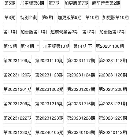
第5期
加更版第6期
第7期
加更版第7期
超前營業第2期
第8期
特別企劃
第9期
加更版第9期
第10期
加更版第10期
第11期
加更版第11期
超前營業第3期
第12期
加更版第12期
第13期
第14期 上
加更版第13期
第14期 下
第20231108期
第20231109期
第20231110期
第20231117期
第20231118期
第20231120期
第20231123期
第20231124期
第20231126期
第20231201期
第20231202期
第20231207期
第20231208期
第20231209期
第20231215期
第20231216期
第20231221期
第20231222期
第20231223期
第20231228期
第20231229期
第20231230期
第20240105期
第20240106期
第20240112期