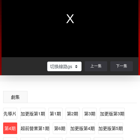
上一集
下一集
劇集
先導片
加更版第1期
第1期
第2期
第3期
加更版第3期
第4期
超前營業第1期
第6期
加更版第4期
加更版第5期