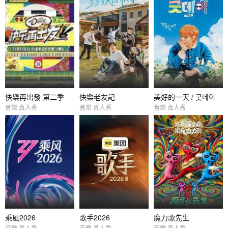
快樂再出發 第二季
快樂老友記
美好的一天 / 굿데이
音樂 真人秀
音樂 真人秀
音樂 真人秀
乘風2026
歌手2026
魔力歌先生
音樂 真人秀
音樂 真人秀
音樂 真人秀