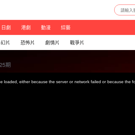
日劇
港劇
動漫
綜藝
科幻片
恐怖片
劇情片
戰爭片
225期