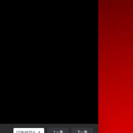
上一集
下一集