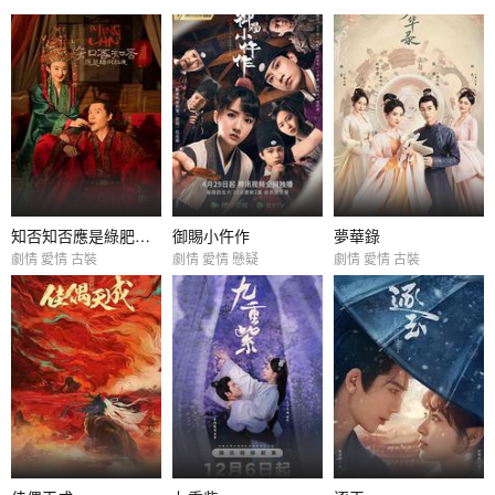
知否知否應是綠肥紅瘦
御賜小仵作
夢華錄
劇情 愛情 古裝
劇情 愛情 懸疑
劇情 愛情 古裝