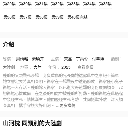
第29集
第30集
第31集
第32集
第33集
第34集
第35集
第36集
第37集
第38集
第39集
第40集完結
介紹
導演：
周靖韜
綦曉卉
主演：
宋茜
丁禹兮
付辛博
類別：
大陸劇
地區：
大陸
年份：
2025
查看劇情
楚瑜的父親戰死沙場，身負重傷的兄長向她透露此中之事絕不簡單，
她立誓定要將真相查明。衛家在一場戰役中遭遇慘敗，衛家僅小兒子
衛韞一人存活。楚瑜嫁入衛家，以已逝大哥遺孀的身份展開調查，起
初衛韞心懷戒備，在之後的相處中被楚瑜所打動。楚瑜衛韞在此過程
中幾經生死、情愫漸生。他們歷經生死考驗，共同抵禦外敵，深入調
查真相，攜手守護大好山河。
...更多詳情
山河枕 同類別的大陸劇