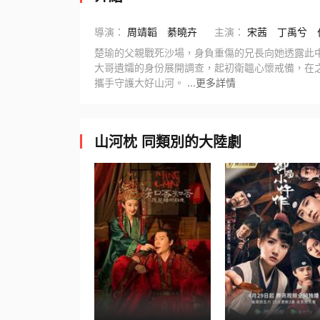
導演：
周靖韜
綦曉卉
主演：
宋茜
丁禹兮
楚瑜的父親戰死沙場，身負重傷的兄長向她透露此
大哥遺孀的身份展開調查，起初衛韞心懷戒備，在
攜手守護大好山河。
...更多詳情
山河枕 同類別的大陸劇