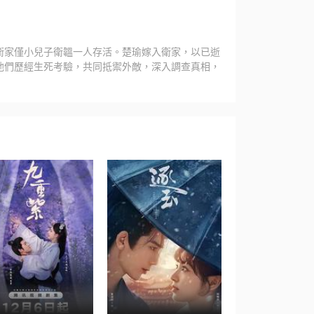
衛家僅小兒子衛韞一人存活。楚瑜嫁入衛家，以已逝
他們歷經生死考驗，共同抵禦外敵，深入調查真相，