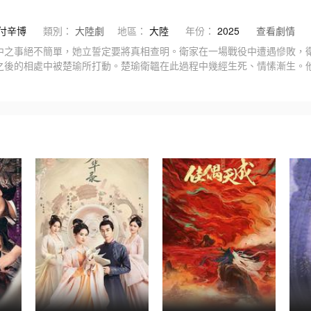
付辛博
類別：
大陸劇
地區：
大陸
年份：
2025
查看劇情
中之事絕不簡單，她立誓定要將真相查明。衛家在一場戰役中遭遇慘敗，
之後的相處中被楚瑜所打動。楚瑜衛韞在此過程中幾經生死、情愫漸生。