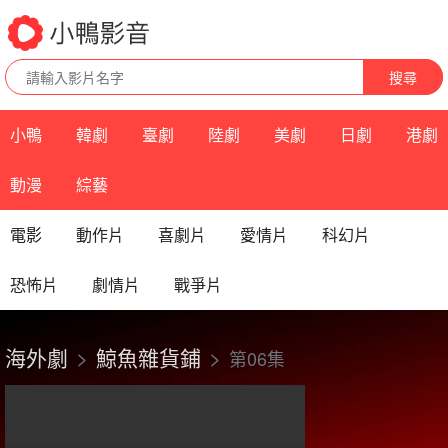
搜尋
小鴨
韓劇
臺劇
陸劇
美劇
日劇
港劇
動漫
綜藝
電影
動作片
喜劇片
愛情片
科幻片
恐怖片
劇情片
戰爭片
海外劇
鯨魚雜貨鋪
第06集