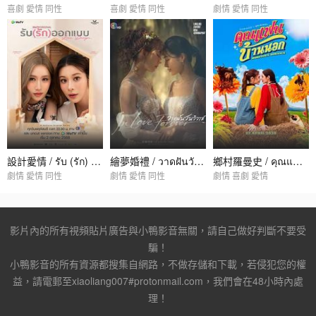
喜劇 愛情 同性
喜劇 愛情 同性
劇情 愛情 同性
設計愛情 / รับ (รัก) ออกแบบ
繪夢婚禮 / วาดฝันวันวิวาห์
鄉村羅曼史 / คุณแฟนบ้านนอก
劇情 愛情 同性
劇情 愛情 同性
劇情 喜劇 愛情
影片內的所有視頻貼片廣告與小鴨影音無關，請自己做好判斷不要受
騙！
小鴨影音的所有資源都搜集自網路，不做存儲和下載，若侵犯您的權
益，請電郵至xiaoliang007#protonmail.com，我們會在48小時內處
理！