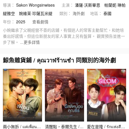
導演：
Sakon Wongsinwises
主演：
潘薩·沃斯畢恩
帕蘭妮·琳帕
緹雅空
婉維茉·珍薩瓦米緹
類別：
海外劇
地區：
泰國
年份：
2025
查看劇情
小婉繼承了父親經營不善的店鋪，有個迷人的常客主動幫忙，和她培
養出好感情，但這位新朋友的家人事實上另有盤算。 觀賞預告並進一
步了解。
...更多詳情
鯨魚雜貨鋪 / คุณวาฬร้านชำ 同類別的海外劇
兩小無拆 / แค่เพื่อนครับเพื่อน
清醒點，泰爾先生 / มีสติหน่อยคุณธีร์
愛在是隆 / รักแห่งสีลม