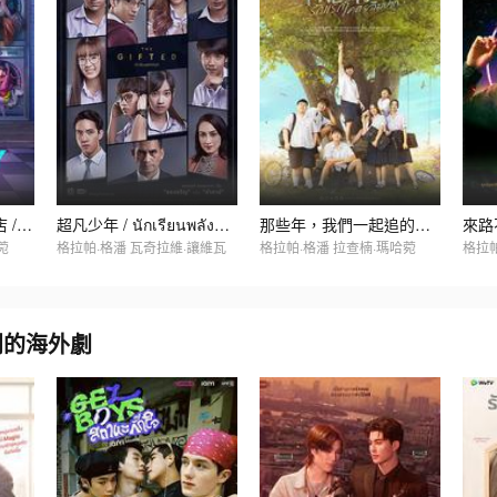
午夜系列之髒髒洗衣店 / Midnight Series : Dirty Laundry ซักอบร้ายนายสะอาด
超凡少年 / นักเรียนพลังกิฟต์
那些年，我們一起追的女孩 / My Precious รักแรก โคตรลืมยาก
菀
格拉帕·格潘 瓦奇拉維·讓維瓦
格拉帕·格潘 拉查楠·瑪哈菀
 同類別的海外劇