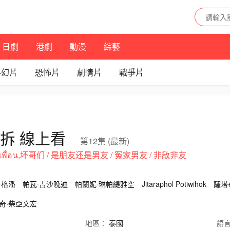
日劇
港劇
動漫
綜藝
科幻片
恐怖片
劇情片
戰爭片
拆 線上看
第12集 (最新)
ครับเพื่อน,坏哥们 / 是朋友还是男友 / 冤家男友 / 非敌非友
·格潘
帕瓦·吉沙晚迪
帕蘭妮·琳帕緹雅空
Jitaraphol Potiwihok
薩塔
奇·柴亞文宏
地區：
泰國
語