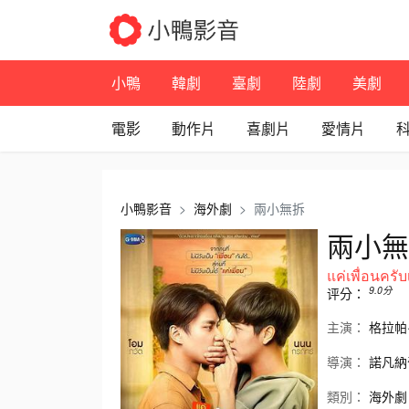
小鴨
韓劇
臺劇
陸劇
美劇
電影
動作片
喜劇片
愛情片
小鴨影音
海外劇
兩小無拆
兩小無
แค่เพื่อน
9.0
分
评分：
主演：
格拉帕
導演：
諾凡納
類別：
海外劇