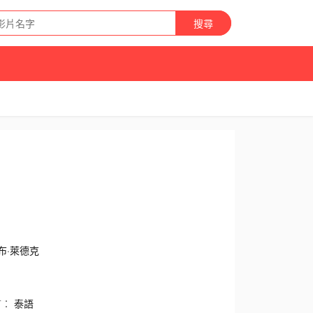
搜尋
布·萊德克
言：
泰語