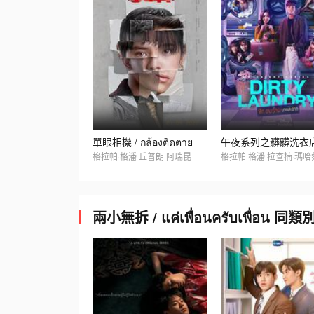
單眼相機 / กล้องติดตาย
格拉帕·格潘 丘普朗·阿瑞昆
格拉帕·格潘 拉查楠·瑪哈
兩小無拆 / แค่เพื่อนครับเพื่อน