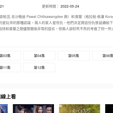
21
更新時間：
2022-05-24
帕瓦·吉沙晚迪 Pawat Chittsawangdee 飾）和普蘭（格拉帕·格潘 Ko
的是玩伴的那種認識，兩人的家人是世仇，他們決定將這份仇恨延續給下
帕特和普蘭之間儘管關係非常的惡劣，但兩人卻好死不死的考進了同一所
爭鋒相對劍拔弩張，屢屢爆發矛盾和爭鬥，但每一次打完架，帕特都會幫
到普蘭和其他人過於親近時，帕特的內心裡都會泛起一絲異樣的感情。
第03集
第04集
第05集
第06
第11集
第12集
同主演線上看