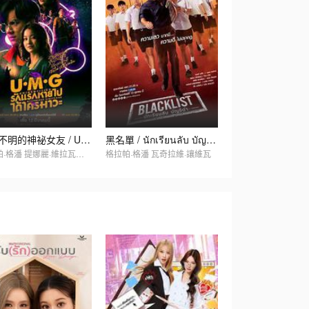
來路不明的神祕女友 / UMG รักแรกหายไปได้ใครมาวะ？
黑名單 / นักเรียนลับ บัญชีดำ
格拉帕·格潘 提娜麗·維拉瓦諾丹
格拉帕·格潘 瓦奇拉維·讓維瓦