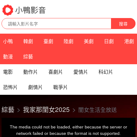
搜尋
小鴨
韓劇
臺劇
陸劇
美劇
日劇
港劇
動漫
綜藝
電影
動作片
喜劇片
愛情片
科幻片
恐怖片
劇情片
戰爭片
綜藝
我家那閨女2025
閨女生活全放送