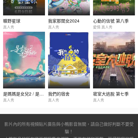
曠野星球
我家那閨女2024
心動的信號 第八季
真人秀
真人秀
愛情 真人秀
是媽媽是女兒2 / 是女兒是媽媽2
我們的宿舍
密室大逃脫 第七季
真人秀
真人秀
真人秀
影片內的所有視頻貼片廣告與小鴨影音無關，請自己做好判斷不要受
騙！