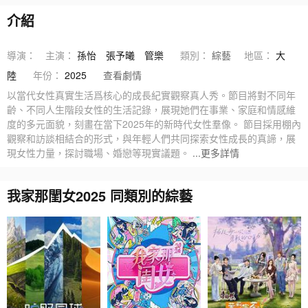
介紹
導演：
主演：
孫怡
張予曦
管樂
類別：
綜藝
地區：
大
陸
年份：
2025
查看劇情
以當代女性真實生活爲核心的成長紀實觀察真人秀。節目將對不同年
齡、不同人生階段女性的生活記錄，展現她們在事業、家庭和情感維
度的多元面貌，刻畫在當下2025年的新時代女性羣像。 節目採用棚內
觀察和訪談相結合的形式，與年輕人們共同探索女性成長的真諦，展
現女性力量，探討職場、婚戀等現實議題。
...更多詳情
我家那閨女2025 同類別的綜藝