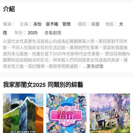
介紹
導演：
主演：
孫怡
張予曦
管樂
類別：
綜藝
地區：
大
陸
年份：
2025
查看劇情
以當代女性真實生活爲核心的成長紀實觀察真人秀。節目將對不同年
齡、不同人生階段女性的生活記錄，展現她們在事業、家庭和情感維
度的多元面貌，刻畫在當下2025年的新時代女性羣像。 節目採用棚內
觀察和訪談相結合的形式，與年輕人們共同探索女性成長的真諦，展
現女性力量，探討職場、婚戀等現實議題。
...更多詳情
我家那閨女2025 同類別的綜藝