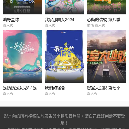
曠野星球
我家那閨女2024
心動的信號 第八季
真人秀
真人秀
愛情 真人秀
是媽媽是女兒2 / 是女兒是媽媽2
我們的宿舍
密室大逃脫 第七季
真人秀
真人秀
真人秀
影片內的所有視頻貼片廣告與小鴨影音無關，請自己做好判斷不要受
騙！