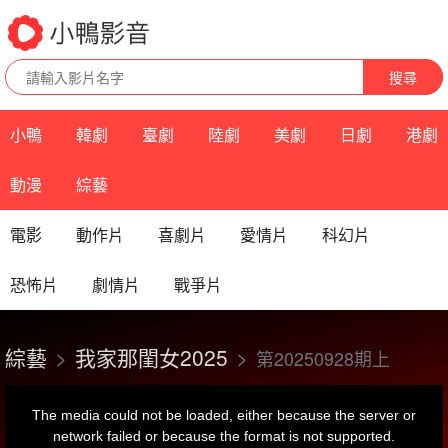
搜尋
小鴨
韓劇
臺劇
陸劇
美劇
日劇
港劇
動漫
綜藝
電影
動作片
喜劇片
愛情片
科幻片
恐怖片
劇情片
戰爭片
綜藝
我家那閨女2025
第20250928期上