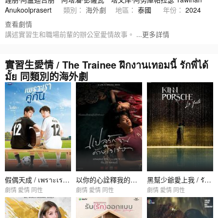
Anukoolprasert
類別：
海外劇
地區：
泰國
年份：
2024
查看劇情
講述實習生和職場前輩的辦公室愛情故事。
...更多詳情
實習生愛情 / The Trainee ฝึกงานเทอมนี้ รักพี่ได้
มั้ย 同類別的海外劇
假偶天成 / เพราะเราคู่กัน
以你的心詮釋我的愛 / แปลรักฉันด้วยใจเธอ
黑幫少爺愛上我 / รักโครตร้ายสุดท้ายโครตรัก
劇情 愛情 同性
劇情 愛情 同性
劇情 愛情 同性