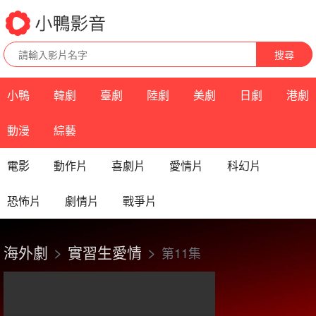
搜尋
小鴨
韓劇
臺劇
陸劇
美劇
日劇
港劇
動漫
綜藝
電影
動作片
喜劇片
愛情片
科幻片
恐怖片
劇情片
戰爭片
海外劇
實習生愛情
第11集