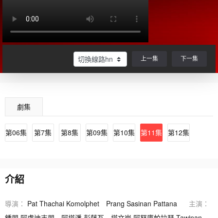
上一集
下一集
劇集
第06集
第7集
第8集
第09集
第10集
第11集
第12集
介紹
導演：
Pat Thachai Komolphet
Prang Sasinan Pattana
主演：
鍾朋·阿盧迪吉朋
阿塔潘·彭薩瓦
塔文岸·阿努庫帕拉瑟 Tawinan