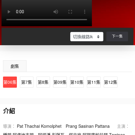
下一集
劇集
第06集
第7集
第8集
第09集
第10集
第11集
第12集
介紹
導演：
Pat Thachai Komolphet
Prang Sasinan Pattana
主演：
鍾朋·阿盧迪吉朋
阿塔潘·彭薩瓦
塔文岸·阿努庫帕拉瑟 Tawinan