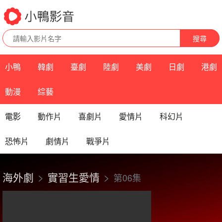
搜尋
小鴨
韓劇
臺劇
陸劇
美劇
日劇
港劇
動漫
綜藝
電影
動作片
喜劇片
愛情片
科幻片
恐怖片
劇情片
戰爭片
海外劇
實習生愛情
第06集