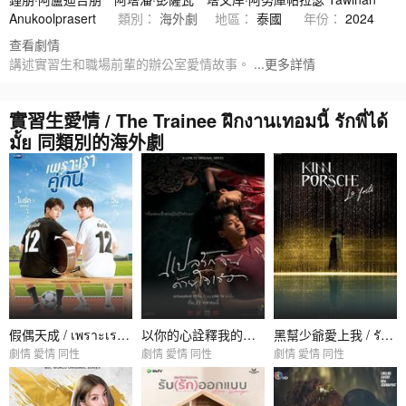
Anukoolprasert
類別：
海外劇
地區：
泰國
年份：
2024
查看劇情
講述實習生和職場前輩的辦公室愛情故事。
...更多詳情
實習生愛情 / The Trainee ฝึกงานเทอมนี้ รักพี่ได้
มั้ย 同類別的海外劇
假偶天成 / เพราะเราคู่กัน
以你的心詮釋我的愛 / แปลรักฉันด้วยใจเธอ
黑幫少爺愛上我 / รักโครตร้ายสุดท้ายโครตรัก
劇情 愛情 同性
劇情 愛情 同性
劇情 愛情 同性