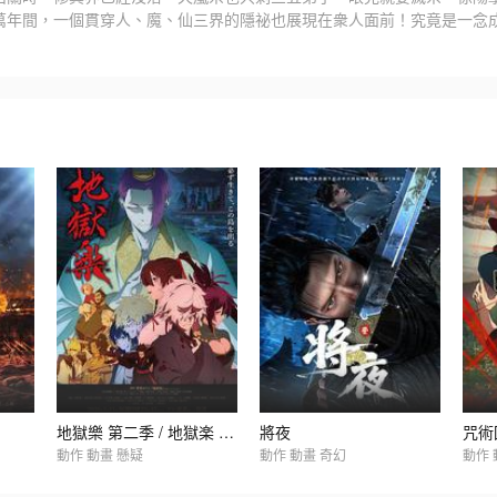
萬年間，一個貫穿人、魔、仙三界的隱祕也展現在衆人面前！究竟是一念
地獄樂 第二季 / 地獄楽 第二期
將夜
動作 動畫 懸疑
動作 動畫 奇幻
動作 