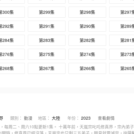
第300集
第299集
第298集
第297
第292集
第291集
第290集
第289
第284集
第283集
第282集
第281
第276集
第275集
第274集
第273
第268集
第267集
第266集
第265
野
類別：
動漫
地區：
大陸
年份：
2023
查看劇情
4集，每周二、周六10點更新1集。 十萬年前，天嵐宗叱吒修真界，宗內
出關時，修真界已經沒落，天嵐宗也只剩三五弟子，眼見就要滅宗，徐陽擊