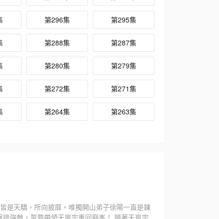
集
第296集
第295集
集
第288集
第287集
集
第280集
第279集
集
第272集
第271集
集
第264集
第263集
弟子皆是天驕，所向披靡。唯獨開山弟子徐陽一直是鍊
退強敵，誓要帶領天嵐宗重回巔峯！ 隨著天嵐宗