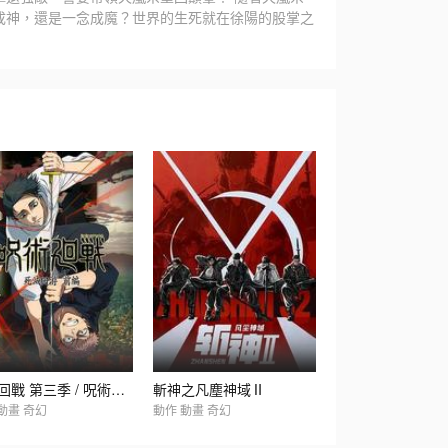
成神，還是一念成魔？世界的生死就在徐陽的股掌之
咒術回戰 第三季 / 呪術廻戦 第3期
斬神之凡塵神域Ⅱ
動畫 奇幻
動作 動畫 奇幻