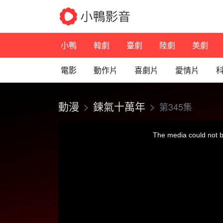
小鴨
韓劇
臺劇
陸劇
美劇
電影
動作片
喜劇片
愛情片
動漫
鍊氣十萬年
第345集