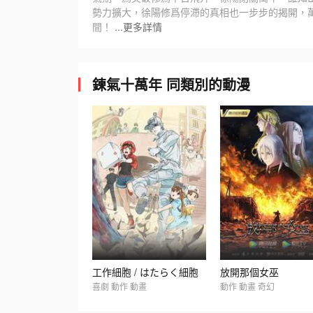
勢力擴大，徐陽修爲停滯的真相也一步步的揭開，
間！
...更多詳情
鍊氣十萬年 同類別的動漫
工作細胞 / はたらく細胞
放開那個女巫
喜劇 動作 動畫
動作 動畫 奇幻