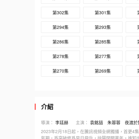
第302集
第301集
第294集
第293集
第286集
第285集
第278集
第277集
第270集
第269集
介紹
導演：
李廷赫
主演：
袁銘喆
朱蓉蓉
夜渡於
2023年2月18日起，在騰訊視頻全網獨播，首更
氣期，爲突破修爲早日飛升，徐陽閉關萬年。誰知