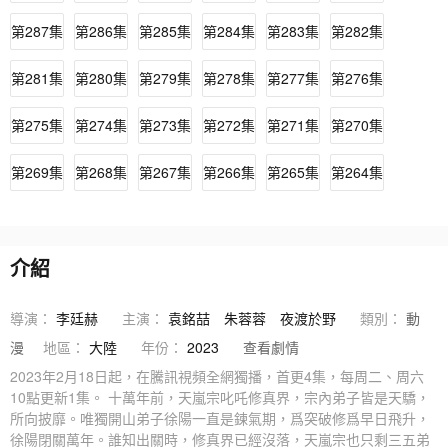
第287集
第286集
第285集
第284集
第283集
第282集
第281集
第280集
第279集
第278集
第277集
第276集
第275集
第274集
第273集
第272集
第271集
第270集
第269集
第268集
第267集
第266集
第265集
第264集
介紹
導演：
李廷赫
主演：
袁銘喆
朱蓉蓉
夜渡於野
類別：
動
漫
地區：
大陸
年份：
2023
查看劇情
2023年2月18日起，在騰訊視頻全網獨播，首更4集，每周二、周六
10點更新1集。 十萬年前，天嵐宗叱吒修真界，宗內弟子皆是天驕，
所向披靡。唯獨開山弟子徐陽一直是鍊氣期，爲突破修爲早日飛升，
徐陽閉關萬年。誰知出關時，修真界已經沒落，天嵐宗也只剩三五弟