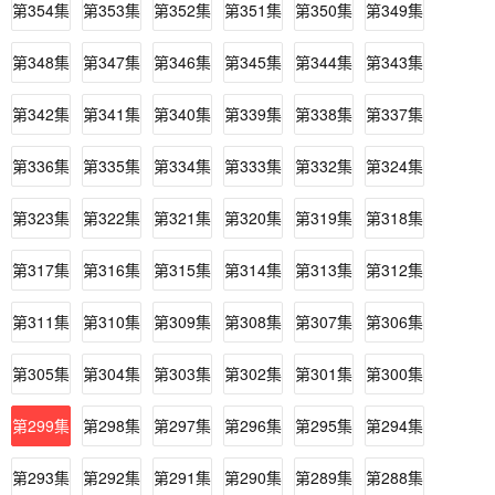
第354集
第353集
第352集
第351集
第350集
第349集
第348集
第347集
第346集
第345集
第344集
第343集
第342集
第341集
第340集
第339集
第338集
第337集
第336集
第335集
第334集
第333集
第332集
第324集
第323集
第322集
第321集
第320集
第319集
第318集
第317集
第316集
第315集
第314集
第313集
第312集
第311集
第310集
第309集
第308集
第307集
第306集
第305集
第304集
第303集
第302集
第301集
第300集
第299集
第298集
第297集
第296集
第295集
第294集
第293集
第292集
第291集
第290集
第289集
第288集