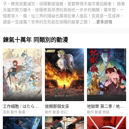
子，眼見就要滅宗，徐陽擊退強敵，誓要帶領天嵐宗重回巔峯！ 隨著
天嵐宗勢力擴大，徐陽修爲停滯的真相也一步步的揭開，萬年間，一
個貫穿人、魔、仙三界的隱祕也展現在衆人面前！究竟是一念成神，
還是一念成魔？世界的生死就在徐陽的股掌之間！
...更多詳情
鍊氣十萬年 同類別的動漫
工作細胞 / はたらく細胞
放開那個女巫
地獄樂 第二季 / 地獄楽 第二期
喜劇 動作 動畫
動作 動畫 奇幻
動作 動畫 懸疑