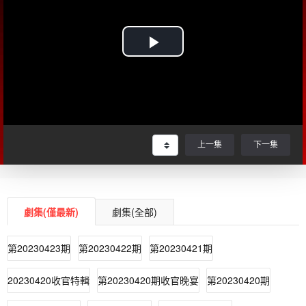
上一集
下一集
劇集(僅最新)
劇集(全部)
第20230423期
第20230422期
第20230421期
20230420收官特輯
第20230420期收官晚宴
第20230420期