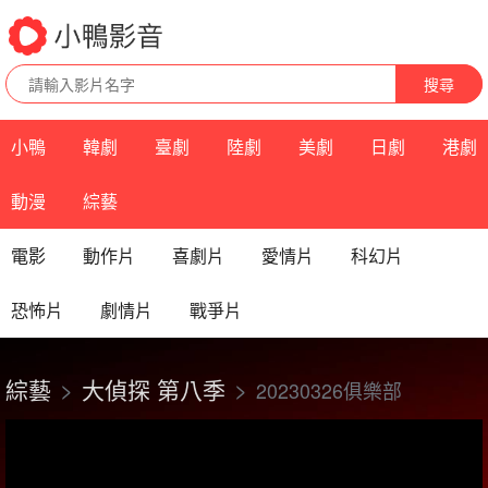
搜尋
小鴨
韓劇
臺劇
陸劇
美劇
日劇
港劇
動漫
綜藝
電影
動作片
喜劇片
愛情片
科幻片
恐怖片
劇情片
戰爭片
綜藝
大偵探 第八季
20230326俱樂部