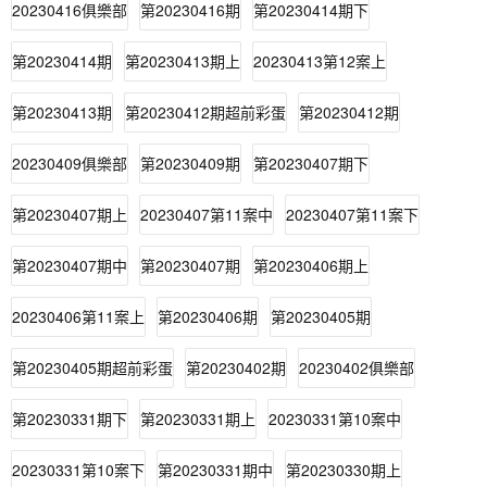
20230416俱樂部
第20230416期
第20230414期下
第20230414期
第20230413期上
20230413第12案上
第20230413期
第20230412期超前彩蛋
第20230412期
20230409俱樂部
第20230409期
第20230407期下
第20230407期上
20230407第11案中
20230407第11案下
第20230407期中
第20230407期
第20230406期上
20230406第11案上
第20230406期
第20230405期
第20230405期超前彩蛋
第20230402期
20230402俱樂部
第20230331期下
第20230331期上
20230331第10案中
20230331第10案下
第20230331期中
第20230330期上