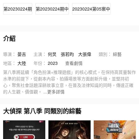
第20230224期
第20230224期中
20230224第05案中
介紹
導演：
晏吉
主演：
何炅
張若昀
大張偉
類別：
綜藝
地區：
大陸
年份：
2023
查看劇情
第八季將延續「角色扮演+推理遊戲」的核心模式，在保持高質量製作
水準的前提下，從劇本內容、拍攝場景等方面創新升級，並堅持初
心，聚焦社會話題深耕故事立意，在普及法律知識的同時，傳達正確
的人生觀、價值觀。
...更多詳情
大偵探 第八季 同類別的綜藝