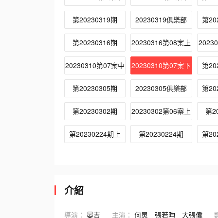
第20230319期
20230319俱樂部
第20
第20230316期
20230316第08案上
2023
20230310第07案中
20230310第07案下
第20
第20230305期
20230305俱樂部
第20
第20230302期
20230302第06案上
第2
第20230224期上
第20230224期
第20
介紹
導演：
晏吉
主演：
何炅
張若昀
大張偉