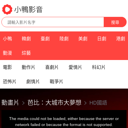
搜尋
小鴨
韓劇
臺劇
陸劇
美劇
日劇
港劇
動漫
綜藝
電影
動作片
喜劇片
愛情片
科幻片
恐怖片
劇情片
戰爭片
動畫片
芭比：大城市大夢想
HD國語