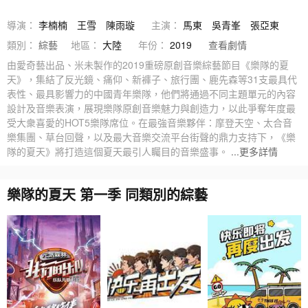
導演：
李楠楠
王雪
陳雨璇
主演：
馬東
吳青峯
張亞東
類別：
綜藝
地區：
大陸
年份：
2019
查看劇情
由愛奇藝出品、米未製作的2019重磅原創音樂綜藝節目《樂隊的夏
天》，集結了反光鏡、痛仰、新褲子、旅行團、鹿先森等31支最具代
表性、最具影響力的中國青年樂隊，他們將通過不同主題單元的內容
設計及音樂表演，展現樂隊原創音樂魅力與創造力，以此爭奪年度最
受大衆喜愛的HOT5樂隊席位。在最強音樂夥伴：摩登天空、太合音
樂集團、草台回聲，以及最大音樂交流平台街聲的鼎力支持下，《樂
隊的夏天》將打造這個夏天最引人矚目的音樂盛事。
...更多詳情
樂隊的夏天 第一季 同類別的綜藝