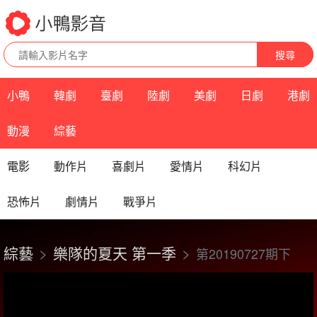
搜尋
小鴨
韓劇
臺劇
陸劇
美劇
日劇
港劇
動漫
綜藝
電影
動作片
喜劇片
愛情片
科幻片
恐怖片
劇情片
戰爭片
綜藝
樂隊的夏天 第一季
第20190727期下