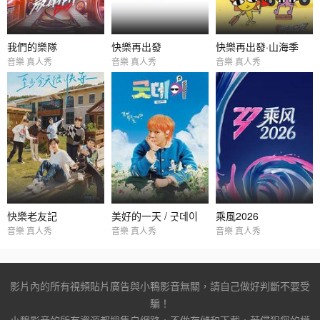
我們的樂隊
快樂再出發
快樂再出發·山海季
音樂 真人秀
音樂 真人秀
音樂 真人秀
快樂老友記
美好的一天 / 굿데이
乘風2026
音樂 真人秀
音樂 真人秀
音樂 真人秀
影片內的所有視頻貼片廣告與小鴨影音無關，請自己做好判斷不要受
騙！