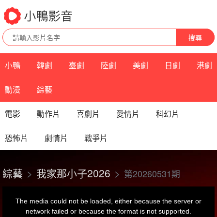
搜尋
小鴨
韓劇
臺劇
陸劇
美劇
日劇
港劇
動漫
綜藝
電影
動作片
喜劇片
愛情片
科幻片
恐怖片
劇情片
戰爭片
綜藝
我家那小子2026
第20260531期