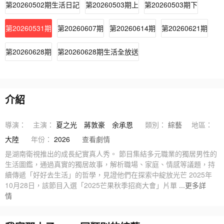
第20260502期生活日記
第20260503期上
第20260503期下
第20260531期
第20260607期
第20260614期
第20260621期
第20260628期
第20260628期生活全放送
介紹
導演：
主演：
夏之光
蔣敦豪
余承恩
類別：
綜藝
地區：
大陸
年份：
2026
查看劇情
是湖南衛視推出的成長紀實真人秀。 節目集結多元職業的獨居男性的
生活圖鑑，通過真實的獨居故事，解析職場、家庭、情感等議題，持
續傳遞「好好去生活」的哲學，見證他們在探索中綻放光芒 2025年
10月28日，該節目入選「2025芒果秋季招商大會」片單
...更多詳
情