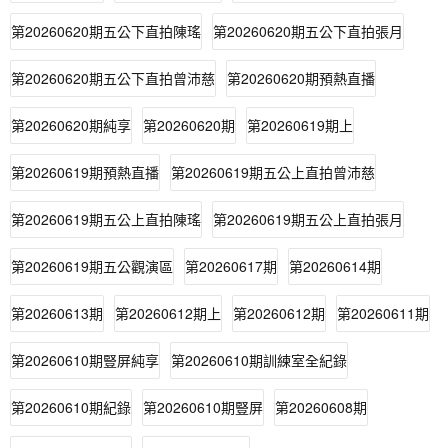
第20260620期五公下直拍陳瑤
第20260620期五公下直拍張月
第20260620期五公下直拍曾沛慈
第20260620期預熱直播
第20260620期純享
第20260620期
第20260619期上
第20260619期預熱直播
第20260619期五公上直拍曾沛慈
第20260619期五公上直拍陳瑤
第20260619期五公上直拍張月
第20260619期五公觀演區
第20260617期
第20260614期
第20260613期
第20260612期上
第20260612期
第20260611期
第20260610期豎屏純享
第20260610期訓練室全紀錄
第20260610期紀錄
第20260610期豎屏
第20260608期