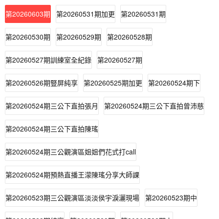
第20260603期
第20260531期加更
第20260531期
第20260530期
第20260529期
第20260528期
第20260527期訓練室全紀錄
第20260527期
第20260526期豎屏純享
第20260525期加更
第20260524期下
第20260524期三公下直拍張月
第20260524期三公下直拍曾沛慈
第20260524期三公下直拍陳瑤
第20260524期三公觀演區姐姐們花式打call
第20260524期預熱直播王濛陳瑤分享大師課
第20260523期三公觀演區淡淡侯宇淚灑現場
第20260523期中