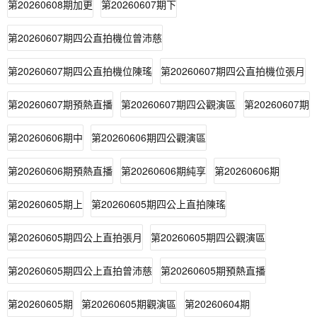
第20260608期加更
第20260607期下
第20260607期四公直拍機位曾沛慈
第20260607期四公直拍機位陳瑤
第20260607期四公直拍機位張月
第20260607期預熱直播
第20260607期四公觀演區
第20260607期
第20260606期中
第20260606期四公觀演區
第20260606期預熱直播
第20260606期純享
第20260606期
第20260605期上
第20260605期四公上直拍陳瑤
第20260605期四公上直拍張月
第20260605期四公觀演區
第20260605期四公上直拍曾沛慈
第20260605期預熱直播
第20260605期
第20260605期觀演區
第20260604期