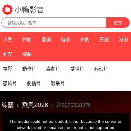
搜尋
小鴨
韓劇
臺劇
陸劇
美劇
日劇
港劇
動漫
綜藝
電影
動作片
喜劇片
愛情片
科幻片
恐怖片
劇情片
戰爭片
綜藝
乘風2026
第20260603期