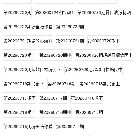
第20260730期
第20260724期特輯1
第20260723期夏日清涼特輯
第20260722期塢里陪你看
第20260722期
第20260721期塢的心頭好
第20260721期
第20260720期下
第20260720期上
第20260720期中
第20260720期超越目標塢民上
第20260720期超越目標塢民下
第20260720期超越目標塢民中
第20260719期加更下
第20260719期
第20260718期加更上
第20260717期下
第20260717期
第20260716期下
第20260716期上
第20260716期中
第20260715期
第20260715期塢里陪你看
第20260714期