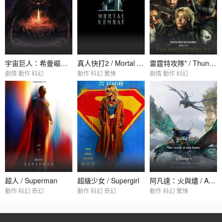
宇宙巨人：希曼崛起 / Masters of the Universe
真人快打2 / Mortal Kombat 2
雷霆特攻隊* / Thunderbolts*
劇情 動作 科幻
動作 科幻 驚悚
劇情 動作 科幻
超人 / Superman
超級少女 / Supergirl
阿凡達：火與燼 / Avatar: Fire and Ash
動作 科幻 奇幻
動作 科幻 奇幻
動作 科幻 驚悚