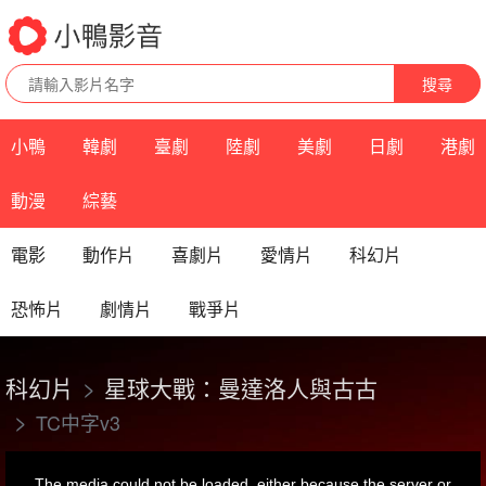
搜尋
小鴨
韓劇
臺劇
陸劇
美劇
日劇
港劇
動漫
綜藝
電影
動作片
喜劇片
愛情片
科幻片
恐怖片
劇情片
戰爭片
科幻片
星球大戰：曼達洛人與古古
TC中字v3