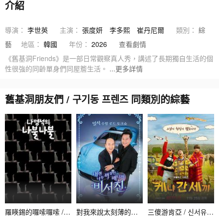
介紹
導演：
李世英
主演：
張度妍
李多熙
崔丹尼爾
類別：
綜
藝
地區：
韓國
年份：
2026
查看劇情
《舊基洞Friends》是一部日常觀察真人秀，講述了長期獨自生活的個
性很強的同齡單身們同屋簷生活。
...更多詳情
舊基洞朋友們 / 구기동 프렌즈 同類別的綜藝
羅䁐錫的囉嗦囉嗦 / 나영석의 나불나불
對我來說太刻薄的經紀人 - 祕書鎮 / 내겐 너무 까칠한 매니저 - 비서진
三傻游肯亞 / 신서유기 외전: 삼시세끼 - 케냐 간 세끼