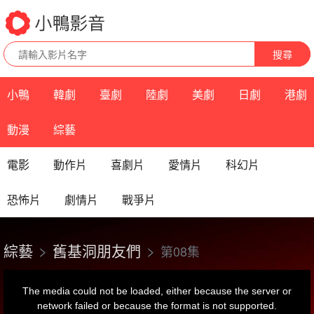
搜尋
小鴨
韓劇
臺劇
陸劇
美劇
日劇
港劇
動漫
綜藝
電影
動作片
喜劇片
愛情片
科幻片
恐怖片
劇情片
戰爭片
綜藝
舊基洞朋友們
第08集