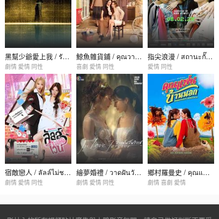
黑幫少爺愛上我 / รักโครตร้ายสุดท้ายโครตรัก
鯨魚雜貨鋪 / คุณวาฬร้านชำ
指尖浪漫 / สถานะกั๊กใจ
劇情 愛情 同性
喜劇 愛情 同性
愛情 同性
宿敵戀人 / ลัลล์ไม่ชอบไวน์
繪夢婚禮 / วาดฝันวันวิวาห์
鄉村羅曼史 / คุณแฟนบ้านนอก
劇情 愛情 同性
劇情 愛情 同性
劇情 喜劇 愛情