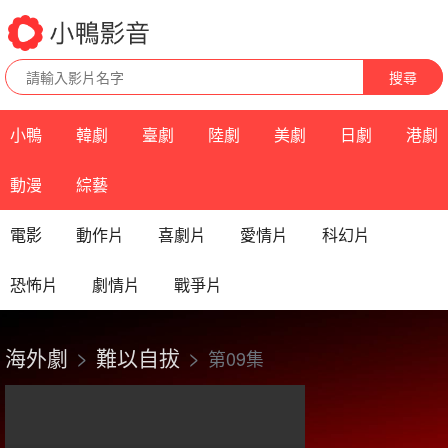
搜尋
小鴨
韓劇
臺劇
陸劇
美劇
日劇
港劇
動漫
綜藝
電影
動作片
喜劇片
愛情片
科幻片
恐怖片
劇情片
戰爭片
海外劇
難以自拔
第09集