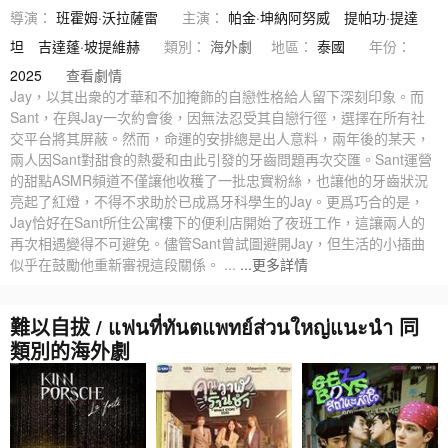
導演：
班霍姆·沃拉薩雷
主演：
帕金·坤納阿努威
提帕功·提達
坦
吉達蓬·坡提維赫
類別：
海外劇
地區：
泰國
年份：
2025
查看劇情
Jay，以其出衆的才華和不加掩飾的自戀性格給人留下深刻印象。而
Sant，在與Jay一次約會後，因無法忍受其自戀行徑，選擇在所有社
交平台將其屏蔽。然而，命運的安排總是出人意料，兩年後的某天，
兩人因Sant對甜食的熱愛和由此引發的牙齒問題再次交匯。Sant運營
的甜點ASMR頻道不僅讓他收穫了一批忠實粉絲，也讓他的牙齒狀況
亮起了紅燈，不得不求助於已成爲牙科學生的Jay。更爲巧合的是，
Jay恰好在Sant所住公寓樓下的便利店開始了夜班工作，這讓兩人的
再次相遇變得不可避免。儘管Sant曾試圖避開Jay，但生活的小插曲
似乎在鼓勵他重新審視這段關係。 ...
...更多詳情
難以自拔 / แฟนที่ทันตแพทย์ส่วนใหญ่แนะนำ 同
類別的海外劇