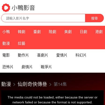
搜尋
小鴨
韓劇
臺劇
陸劇
美劇
日劇
港劇
動漫
綜藝
電影
動作片
喜劇片
愛情片
科幻片
恐怖片
劇情片
戰爭片
動漫
仙劍奇俠傳叄
第14集