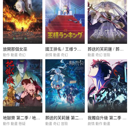
放開那個女巫
國王排名 / 王様ランキング
葬送的芙莉蓮 / 葬送のフリーレン
動作 動畫 奇幻
劇情 動畫 奇幻
動畫 奇幻 冒險
地獄樂 第二季 / 地獄楽 第二期
葬送的芙莉蓮 第二季 / 葬送のフリーレン 第2期
我獨自升級 第二季 -起於暗影- / 俺だけレベルアップな件 Season 2 -Arise from the Shadow-
動作 動畫 懸疑
動畫 奇幻 冒險
劇情 動作 動畫