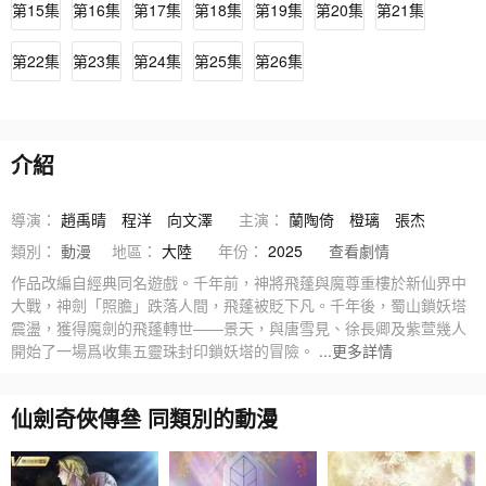
第15集
第16集
第17集
第18集
第19集
第20集
第21集
第22集
第23集
第24集
第25集
第26集
介紹
導演：
趙禹晴
程洋
向文澤
主演：
蘭陶倚
橙璃
張杰
類別：
動漫
地區：
大陸
年份：
2025
查看劇情
作品改編自經典同名遊戲。千年前，神將飛蓬與魔尊重樓於新仙界中
大戰，神劍「照膽」跌落人間，飛蓬被貶下凡。千年後，蜀山鎖妖塔
震盪，獲得魔劍的飛蓬轉世——景天，與唐雪見、徐長卿及紫萱幾人
開始了一場爲收集五靈珠封印鎖妖塔的冒險。
...更多詳情
仙劍奇俠傳叄 同類別的動漫