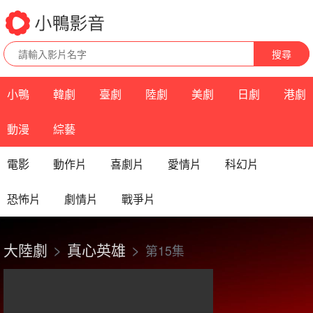
搜尋
小鴨
韓劇
臺劇
陸劇
美劇
日劇
港劇
動漫
綜藝
電影
動作片
喜劇片
愛情片
科幻片
恐怖片
劇情片
戰爭片
大陸劇
真心英雄
第15集