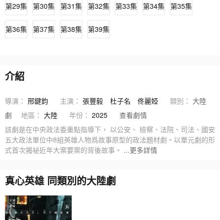
第29集
第30集
第31集
第32集
第33集
第34集
第35集
第36集
第37集
第38集
第39集
介紹
導演：
邢鍵鈞
主演：
張豐毅
杜子名
佟麗婭
類別：
大陸
劇
地區：
大陸
年份：
2025
查看劇情
該劇是在中央政法委重點指導下， 以公安、 檢察、法院、司法、國安
五大政法單位中8組英雄人物爲故事原型的政法題材劇。以單元劇的形
式首次揭祕近年大案要案的背後故事。
...更多詳情
真心英雄 同類別的大陸劇