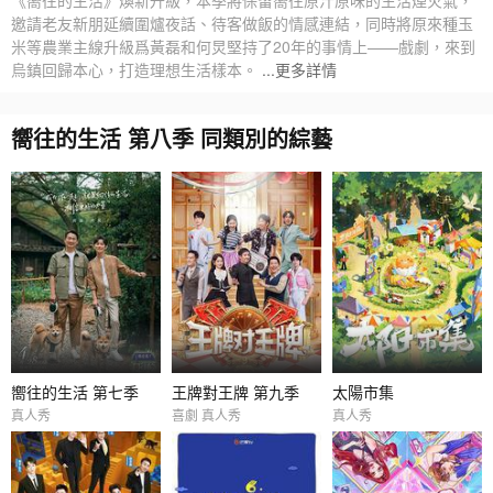
邀請老友新朋延續圍爐夜話、待客做飯的情感連結，同時將原來種玉
米等農業主線升級爲黃磊和何炅堅持了20年的事情上——戲劇，來到
烏鎮回歸本心，打造理想生活樣本。
...更多詳情
嚮往的生活 第八季 同類別的綜藝
嚮往的生活 第七季
王牌對王牌 第九季
太陽市集
真人秀
喜劇 真人秀
真人秀