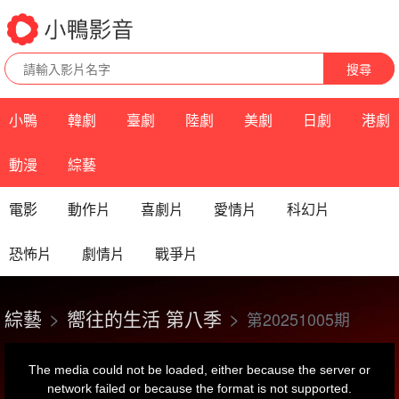
搜尋
小鴨
韓劇
臺劇
陸劇
美劇
日劇
港劇
動漫
綜藝
電影
動作片
喜劇片
愛情片
科幻片
恐怖片
劇情片
戰爭片
綜藝
嚮往的生活 第八季
第20251005期