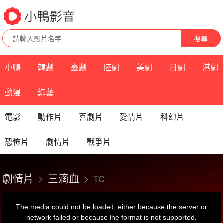
搜尋
小鴨
韓劇
臺劇
陸劇
美劇
日劇
港劇
動漫
綜藝
電影
動作片
喜劇片
愛情片
科幻片
恐怖片
劇情片
戰爭片
劇情片
三滴血
TC