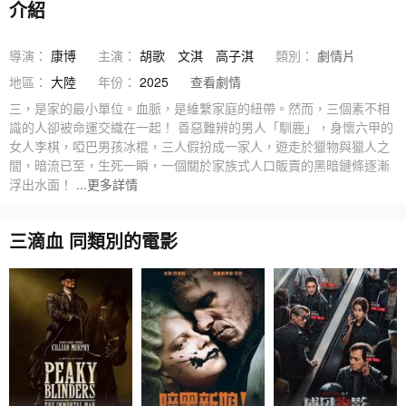
介紹
導演：
康博
主演：
胡歌
文淇
高子淇
類別：
劇情片
地區：
大陸
年份：
2025
查看劇情
三，是家的最小單位。血脈，是維繫家庭的紐帶。然而，三個素不相
識的人卻被命運交織在一起！ 善惡難辨的男人「馴鹿」，身懷六甲的
女人李棋，啞巴男孩冰棍，三人假扮成一家人，遊走於獵物與獵人之
間，暗流已至，生死一瞬，一個關於家族式人口販賣的黑暗鏈條逐漸
浮出水面！
...更多詳情
三滴血 同類別的電影