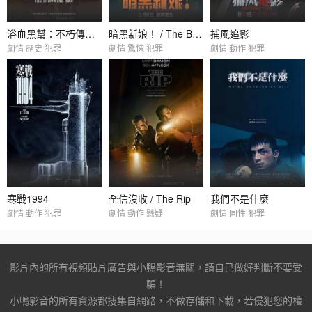
浴血黑幫：不朽傳奇 / Peaky Blinders: The Immortal Man
暗黑新娘！ / The Bride!
捕風追影
劇情 歷史 犯罪
劇情 驚悚 犯罪
劇情 動作 犯罪
寒戰1994
全信沒收 / The Rip
我們不是什麼
劇情 動作 犯罪
劇情 動作 懸疑
劇情 同性 犯罪
影片內的所有視頻貼片廣告與小鴨影音無關，請自己做好判斷不要受
騙！
小鴨影音的所有資源都搜集自網路，不做存儲和下載，若侵犯您的權