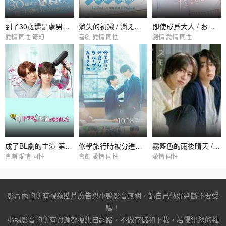
到了30歲還是處男，似乎會變成魔法師 / 30歳まで童貞だと魔法使いになれるらしい
消失的初戀 / 消えた初戀
即使成爲大人 / おとなになっても
愛情 同性 奇幻
喜劇 愛情 同性
劇情 愛情 同性
成了BL劇的主演 第二季 / 続・BLドラマの主演になりました
修學旅行時被分進了合不來的組 / 修學旅行で仲良くないグループに入りました
霧藍色的雨後晴天 / スモークブルーの雨のち晴れ
喜劇 愛情 同性
喜劇 愛情 同性
愛情 同性
影片內的所有視頻貼片廣告與小鴨影音無關，請自己做好判斷不要受
騙！
小鴨影音的所有資源都搜集自網路，不做存儲和下載，若侵犯您的權