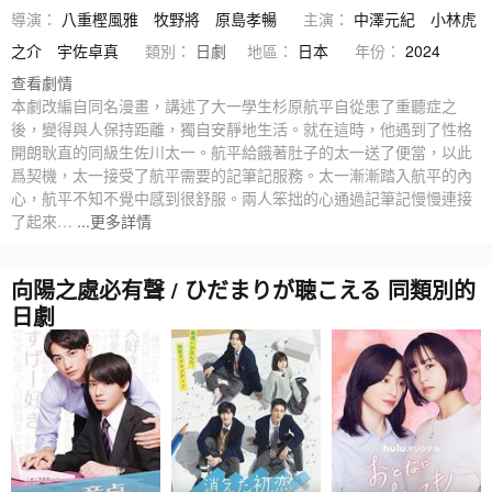
導演：
八重樫風雅
牧野將
原島孝暢
主演：
中澤元紀
小林虎
之介
宇佐卓真
類別：
日劇
地區：
日本
年份：
2024
查看劇情
本劇改編自同名漫畫，講述了大一學生杉原航平自從患了重聽症之
後，變得與人保持距離，獨自安靜地生活。就在這時，他遇到了性格
開朗耿直的同級生佐川太一。航平給餓著肚子的太一送了便當，以此
爲契機，太一接受了航平需要的記筆記服務。太一漸漸踏入航平的內
心，航平不知不覺中感到很舒服。兩人笨拙的心通過記筆記慢慢連接
了起來…
...更多詳情
向陽之處必有聲 / ひだまりが聴こえる 同類別的
日劇