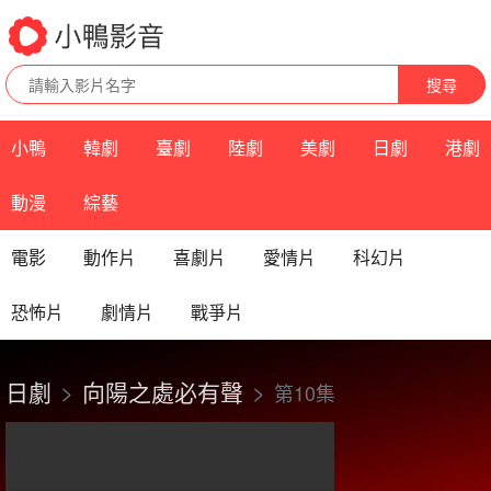
搜尋
小鴨
韓劇
臺劇
陸劇
美劇
日劇
港劇
動漫
綜藝
電影
動作片
喜劇片
愛情片
科幻片
恐怖片
劇情片
戰爭片
日劇
向陽之處必有聲
第10集