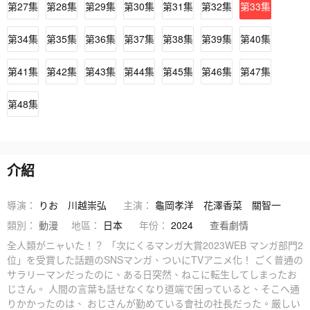
第27集
第28集
第29集
第30集
第31集
第32集
第33集
第34集
第35集
第36集
第37集
第38集
第39集
第40集
第41集
第42集
第43集
第44集
第45集
第46集
第47集
第48集
介紹
導演：
りお
川越崇弘
主演：
龜岡孝洋
花澤香菜
關智一
類別：
動漫
地區：
日本
年份：
2024
查看劇情
全人類がニャいた！？ 「次にくるマンガ大賞2023WEB マンガ部門2
位」を受賞した話題のSNSマンガ、ついにTVアニメ化！ ごく普通の
サラリーマンだったのに、ある日突然、ねこに転生してしまったお
じさん。 人間の言葉も話せなくなり道端で困っていると、そこへ通
りかかったのは、 おじさんが勤めている會社の社長だった。厳しい