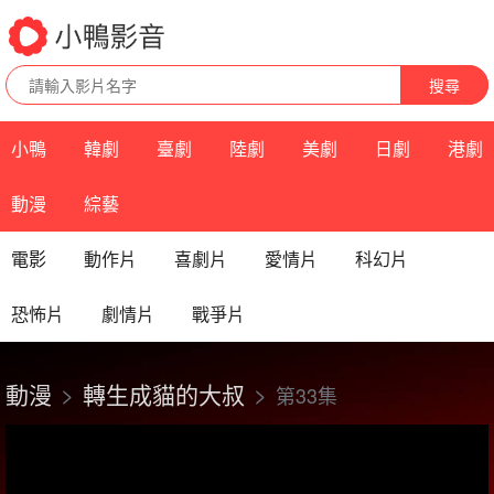
搜尋
小鴨
韓劇
臺劇
陸劇
美劇
日劇
港劇
動漫
綜藝
電影
動作片
喜劇片
愛情片
科幻片
恐怖片
劇情片
戰爭片
動漫
轉生成貓的大叔
第33集