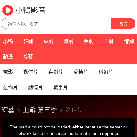
搜尋
小鴨
韓劇
臺劇
陸劇
美劇
日劇
港劇
動漫
綜藝
電影
動作片
喜劇片
愛情片
科幻片
恐怖片
劇情片
戰爭片
綜藝
血戰 第三季
第14集