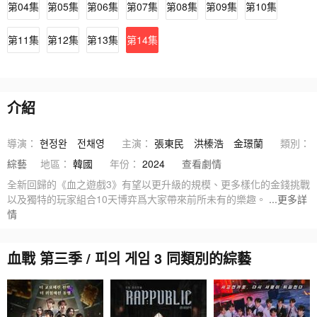
第04集
第05集
第06集
第07集
第08集
第09集
第10集
第11集
第12集
第13集
第14集
介紹
導演：
현정완
전채영
主演：
張東民
洪榛浩
金璟蘭
類別：
綜藝
地區：
韓國
年份：
2024
查看劇情
全新回歸的《血之遊戲3》有望以更升級的規模、更多樣化的金錢挑戰
以及獨特的玩家組合10天博弈爲大家帶來前所未有的樂趣。
...更多詳
情
血戰 第三季 / 피의 게임 3 同類別的綜藝