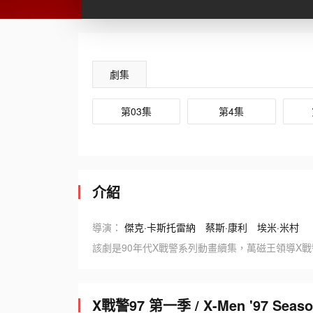
劇集
第03集
第4集
介紹
導演：
傑克·卡斯托雷納
蔡斯·康利
埃米·米村
該劇是90年代X戰警系列動畫續集，萬磁王領導X
X戰警97 第一季 / X-Men '97 Se