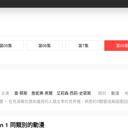
第05集
第06集
第7集
第08
主演：
雷·蔡斯
詹妮弗·黑爾
艾莉森·西莉-史密斯
類別：
動漫
戰警。 在充滿著仇恨和偏見的人類主宰的世界裡，熟悉的X戰警成員接連
ason 1 同類別的動漫