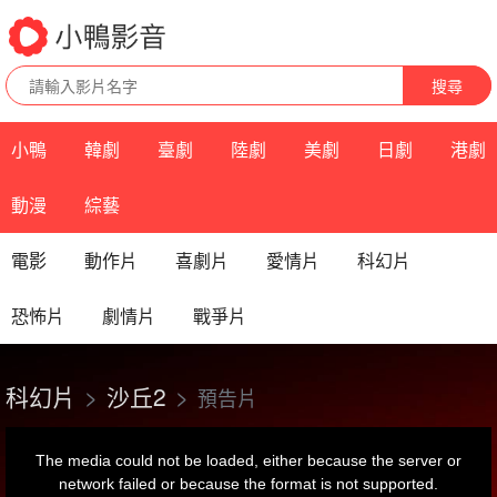
搜尋
小鴨
韓劇
臺劇
陸劇
美劇
日劇
港劇
動漫
綜藝
電影
動作片
喜劇片
愛情片
科幻片
恐怖片
劇情片
戰爭片
科幻片
沙丘2
預告片