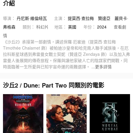
介紹
導演：
丹尼斯·維倫紐瓦
主演：
提莫西·查拉梅
贊達亞
麗貝卡·
弗格森
類別：
科幻片
地區：
美國
年份：
2024
查看劇
情
《沙丘2》承接第一部劇情，講述保羅·厄崔迪（提莫西·查拉梅
Timothée Chalamet 飾）被帕迪沙皇帝和哈克南人聯手滅族後，在厄
拉科斯星球遇到弗雷曼女戰士契妮（贊達亞 Zendaya 飾）以及加入弗
雷曼人後展開的傳奇旅程。保羅與讓他家破人亡的陰謀家們開戰，同
時面臨著一生所愛與已知宇宙命運的兩難選擇。
...更多詳情
沙丘2 / Dune: Part Two 同類別的電影