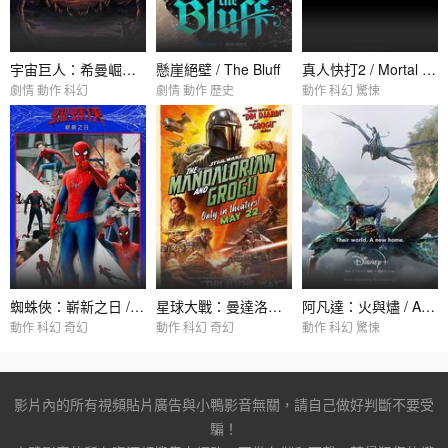
宇宙巨人：希曼崛起 / Masters of the Universe
懸崖絕壁 / The Bluff
真人快打2 / Mortal Kombat 2
劇情 動作 科幻
劇情 動作 歷史
動作 科幻 驚悚
蜘蛛俠：嶄新之日 / Spider-Man: Brand New Day
星球大戰：曼達洛人與古古 / Star Wars: The Mandalorian & Grogu
阿凡達：火與燼 / Avatar: Fire and Ash
動作 科幻 奇幻
動作 科幻 奇幻
動作 科幻 驚悚
影片內的所有視頻貼片廣告與小鴨影音無關，請自己做好判斷不要受
騙！