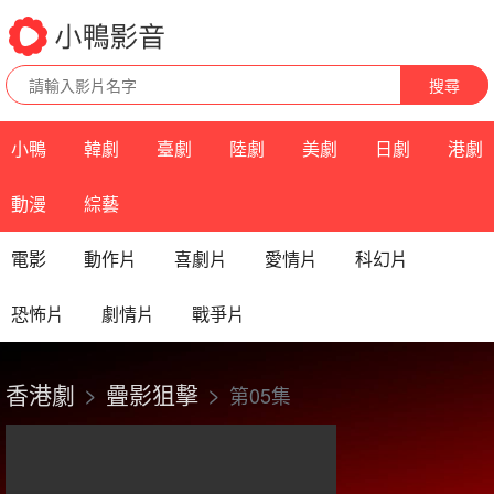
搜尋
小鴨
韓劇
臺劇
陸劇
美劇
日劇
港劇
動漫
綜藝
電影
動作片
喜劇片
愛情片
科幻片
恐怖片
劇情片
戰爭片
香港劇
疊影狙擊
第05集