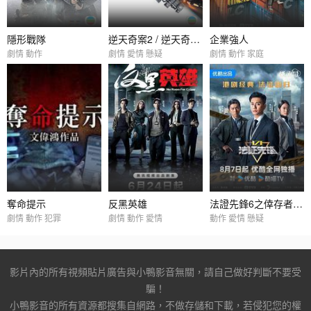
隱形戰隊
逆天奇案2 / 逆天奇案II
企業強人
劇情 動作
劇情 愛情 懸疑
劇情 動作 家庭
奪命提示
反黑英雄
法證先鋒6之倖存者的救贖 / 法證先鋒VI
劇情 動作 犯罪
劇情 動作 愛情
動作 愛情 懸疑
影片內的所有視頻貼片廣告與小鴨影音無關，請自己做好判斷不要受
騙！
小鴨影音的所有資源都搜集自網路，不做存儲和下載，若侵犯您的權