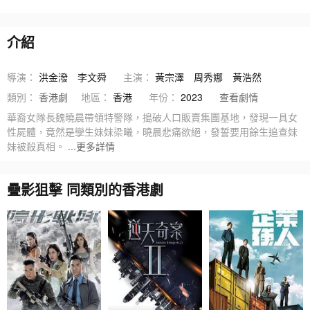
介紹
導演：
洪金潑
李文舜
主演：
黃宗澤
周秀娜
黃浩然
類別：
香港劇
地區：
香港
年份：
2023
查看劇情
華裔女隊長魏曉晨帶領特警隊，搗破人口販賣集團基地，發現一具女
性屍體，竟然是孿生妹妹梁曦，曉晨悲痛欲絕，發誓要用餘生追查妹
妹被殺真相。
...更多詳情
疊影狙擊 同類別的香港劇