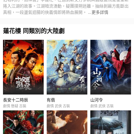
捲入江湖的故事。江湖暗流湧動，疑團撲朔迷離，抽絲剝繭方能斷出
真相，一段盪氣迴腸的俠義情即將熱血展開。
...更多詳情
蓮花樓 同類別的大陸劇
長安十二時辰
有翡
山河令
劇情 懸疑 古裝
劇情 武俠 古裝
劇情 武俠 古裝