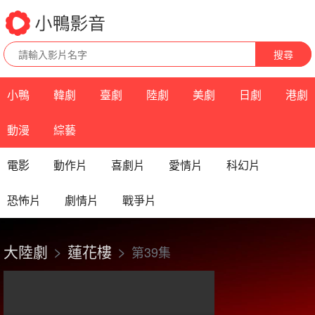
搜尋
小鴨
韓劇
臺劇
陸劇
美劇
日劇
港劇
動漫
綜藝
電影
動作片
喜劇片
愛情片
科幻片
恐怖片
劇情片
戰爭片
大陸劇
蓮花樓
第39集