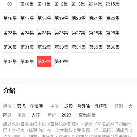
09
第10集
第11集
第12集
第13集
第14集
第15集
第16集
第17集
第18集
第19集
第20集
第21集
第22集
第23集
第24集
第25集
第26集
第27集
第28集
第29集
第30集
第31集
第32集
第33集
第34集
第35集
第36集
第37集
第38集
第39集
第40集
介紹
導演：
郭虎
任海濤
主演：
成毅
曾舜晞
肖順堯
類別：
大
陸劇
地區：
大陸
年份：
2023
查看劇情
該劇改編自藤萍的小說《吉祥紋蓮花樓》。講述了聞名武林的四顧門
門主李相夷（成毅 飾）在一次大戰後身受重傷，從此退隱江湖成爲淡
泊名利的「假神醫」李蓮花，在遇到新交方多病與舊敵笛飛聲後重新