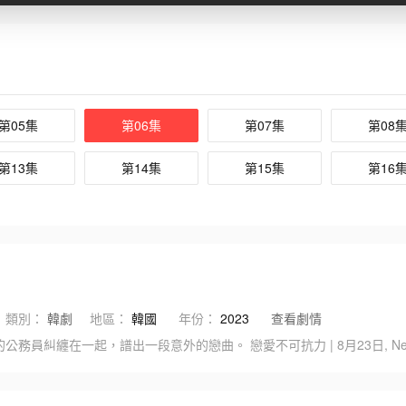
第05集
第06集
第07集
第08
第13集
第14集
第15集
第16
類別：
韓劇
地區：
韓國
年份：
2023
查看劇情
糾纏在一起，譜出一段意外的戀曲。 戀愛不可抗力 | 8月23日, Netf