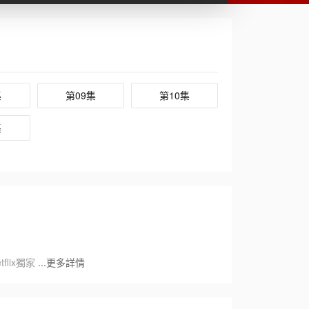
集
第09集
第10集
集
lix獨家
...更多詳情