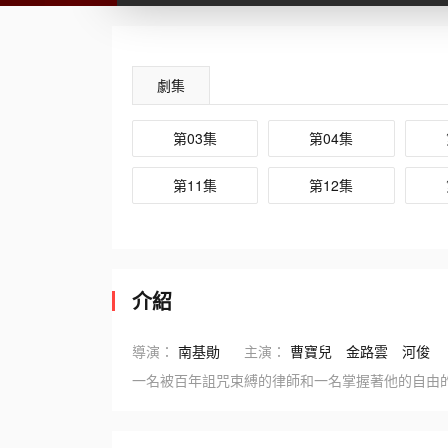
劇集
第03集
第04集
第11集
第12集
介紹
導演：
南基勛
主演：
曹寶兒
金路雲
河俊
一名被百年詛咒束縛的律師和一名掌握著他的自由的公務員