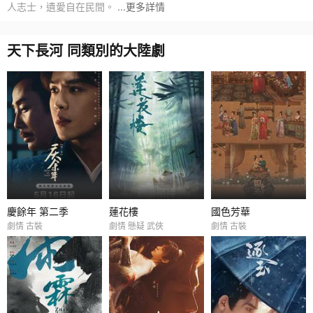
人志士，遺愛自在民間。
...更多詳情
天下長河 同類別的大陸劇
慶餘年 第二季
蓮花樓
國色芳華
劇情 古裝
劇情 懸疑 武俠
劇情 古裝