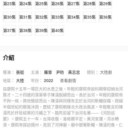
第23集
第24集
第25集
第26集
第27集
第28集
第29集
第30集
第31集
第32集
第33集
第34集
第35集
第36集
第37集
第38集
第39集
第40集
介紹
導演：
張挺
主演：
羅晉
尹昉
黃志忠
類別：
大陸劇
地區：
大陸
年份：
2022
查看劇情
自康熙十五年一場巨大的水患之後，年輕的康熙帝設科開舉招納治河
賢才，二十四歲的落第舉子陳潢脫穎而出，長於治河。年輕的康熙帝
不拘一格，將他簡拔而出。陳潢與同樣有志於治河的靳輔搭檔，跨越
半個世紀的櫛風沐雨，歷經了康熙朝幾次大政治風波。年輕敢言的陳
潢死於奸臣結黨的污衊之下，臨死前留下治河名著——《河防述
要》。康熙五十一年，台灣收復，准格爾平定，黃河安瀾，河水轉
清。康熙帝探訪揚州，見到了河神廟。廟中塑著靳輔、陳潢的像，仁