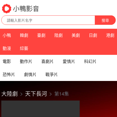
搜尋
小鴨
韓劇
臺劇
陸劇
美劇
日劇
港劇
動漫
綜藝
電影
動作片
喜劇片
愛情片
科幻片
恐怖片
劇情片
戰爭片
大陸劇
天下長河
第14集