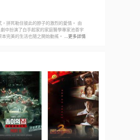
，拼死勒住彼此的脖子的激烈的愛情。 由
品，劇中扮演了白手起家的家庭醫學專家池善宇
原本完美的生活也隨之開始動搖。
...更多詳情