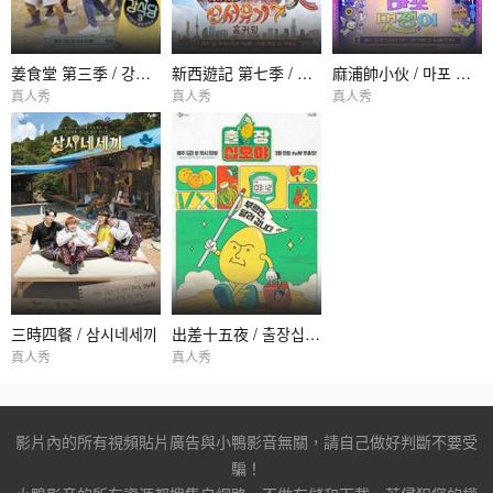
姜食堂 第三季 / 강식당 시즌3
新西遊記 第七季 / 신서유기 7
麻浦帥小伙 / 마포 멋쟁이
真人秀
真人秀
真人秀
三時四餐 / 삼시네세끼
出差十五夜 / 출장십오야
真人秀
真人秀
影片內的所有視頻貼片廣告與小鴨影音無關，請自己做好判斷不要受
騙！