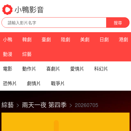
搜尋
小鴨
韓劇
臺劇
陸劇
美劇
日劇
港劇
動漫
綜藝
電影
動作片
喜劇片
愛情片
科幻片
恐怖片
劇情片
戰爭片
綜藝
兩天一夜 第四季
20260705