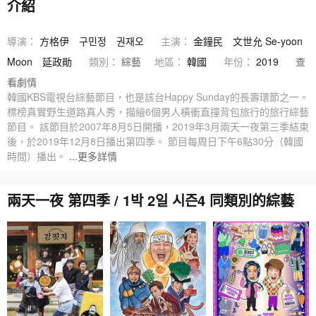
介紹
導演：
方格伊
구민정
권재오
主演：
金鐘民
文世允 Se-yoon
Moon
延政勛
類別：
綜藝
地區：
韓國
年份：
2019
查
看劇情
韓國KBS電視台綜藝節目，也是該台Happy Sunday的長壽環節之一。
標榜真實野生道路真人秀，描繪6個男人橫衝直撞背包旅行的旅行綜藝
節目。 該節目於2007年8月5日開播，2019年3月兩天一夜第三季結束
後，於2019年12月8日播出第四季。 節目每周日下午6點30分（韓國
時間）播出。
...更多詳情
兩天一夜 第四季 / 1박 2일 시즌4 同類別的綜藝