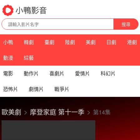
搜尋
小鴨
韓劇
臺劇
陸劇
美劇
日劇
港劇
動漫
綜藝
電影
動作片
喜劇片
愛情片
科幻片
恐怖片
劇情片
戰爭片
歐美劇
摩登家庭 第十一季
第14集