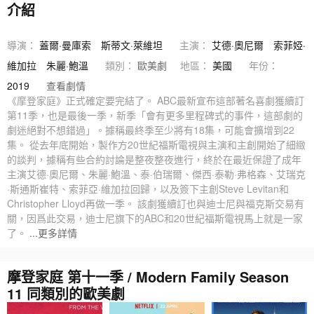
介紹
導演：
蓋爾·曼庫索
斯蒂文·萊維坦
主演：
艾德·奧尼爾
索菲婭·
維加拉
朱麗·鮑溫
類別：
歐美劇
地區：
美國
年份：
2019
查看劇情
《摩登家庭》正式確定要完結了。 ABC最新宣布這部著名喜劇獲續訂
第11季，也是最後一季，新季「會有更多里程碑式的事件，這部劇的
劇迷絕對不想錯過」。據稱最終季至少將有18集，可能會擴增到22
集。 從去年底開始，製作方20世紀福斯電視與主演和主創開始了細緻
的談判，據稱有些合約討論是整夜整夜進行，終於在最近保證了成年
主演艾德·奧尼爾、朱麗·鮑溫、泰·伯瑞爾、傑西·泰勒·弗格森、艾瑞克
·斯通斯崔特、索菲亞·維加拉回歸，以及簽下主創Steve Levitan和
Christopher Lloyd再做一季。 該劇獲續訂也與迪士尼與福克斯交易有
關，因爲此交易，迪士尼旗下的ABC和20世紀福斯電視馬上就是一家
了。
...更多詳情
摩登家庭 第十一季 / Modern Family Season
11 同類別的歐美劇