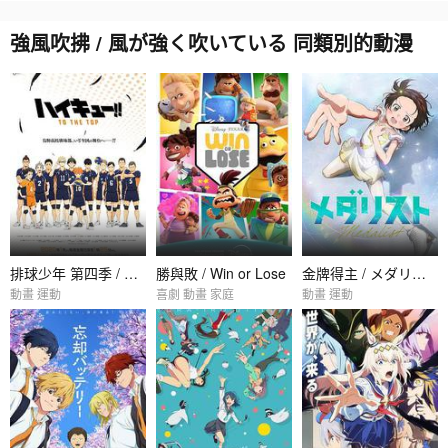
強風吹拂 / 風が強く吹いている 同類別的動漫
排球少年 第四季 / ハイキュー!! TO THE TOP
勝與敗 / Win or Lose
金牌得主 / メダリスト
動畫 運動
喜劇 動畫 家庭
動畫 運動