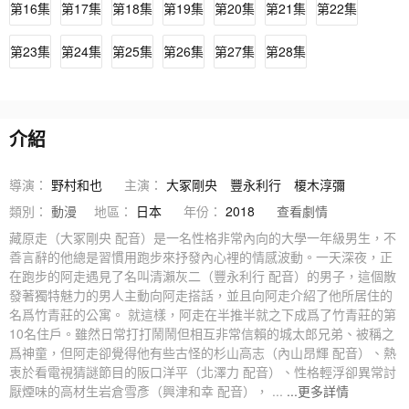
第16集
第17集
第18集
第19集
第20集
第21集
第22集
第23集
第24集
第25集
第26集
第27集
第28集
介紹
導演：
野村和也
主演：
大冢剛央
豐永利行
榎木淳彌
類別：
動漫
地區：
日本
年份：
2018
查看劇情
藏原走（大冢剛央 配音）是一名性格非常內向的大學一年級男生，不
善言辭的他總是習慣用跑步來抒發內心裡的情感波動。一天深夜，正
在跑步的阿走遇見了名叫清瀨灰二（豐永利行 配音）的男子，這個散
發著獨特魅力的男人主動向阿走搭話，並且向阿走介紹了他所居住的
名爲竹青莊的公寓。 就這樣，阿走在半推半就之下成爲了竹青莊的第
10名住戶。雖然日常打打鬧鬧但相互非常信賴的城太郎兄弟、被稱之
爲神童，但阿走卻覺得他有些古怪的杉山高志（內山昂輝 配音）、熱
衷於看電視猜謎節目的阪口洋平（北澤力 配音）、性格輕浮卻異常討
厭煙味的高材生岩倉雪彥（興津和幸 配音）， ...
...更多詳情