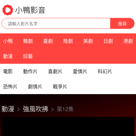
搜尋
小鴨
韓劇
臺劇
陸劇
美劇
日劇
港劇
動漫
綜藝
電影
動作片
喜劇片
愛情片
科幻片
恐怖片
劇情片
戰爭片
動漫
強風吹拂
第12集