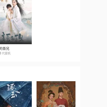
的吾兄
博 代雲帆