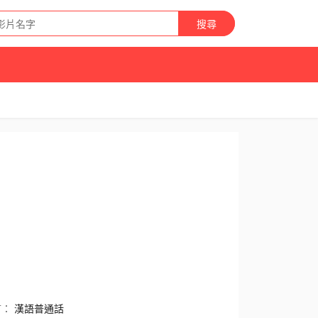
搜尋
言：
漢語普通話