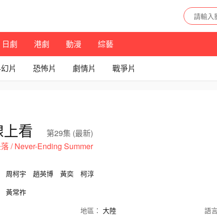
日劇
港劇
動漫
綜藝
科幻片
恐怖片
劇情片
戰爭片
線上看
第29集 (最新)
 / Never-Ending Summer
周柯宇
趙英博
黃奕
柯淳
黃常祚
地區：
大陸
語