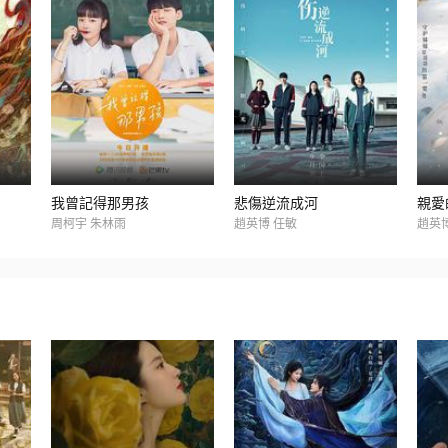
我曾記得那男孩
悲傷逆流成河
親愛
周柯宇 朱林雨
趙英博 任敏
趙英