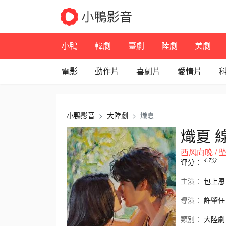
小鴨
韓劇
臺劇
陸劇
美劇
電影
動作片
喜劇片
愛情片
小鴨影音
大陸劇
熾夏
熾夏 
西风向晚 / 坠落
4.7
分
评分：
主演：
包上恩
導演：
許肇任
類別：
大陸劇