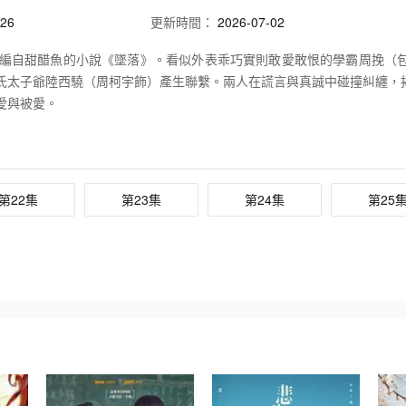
26
更新時間：
2026-07-02
編自甜醋魚的小說《墜落》。看似外表乖巧實則敢愛敢恨的學霸周挽（
氏太子爺陸西驍（周柯宇飾）產生聯繫。兩人在謊言與真誠中碰撞糾纏，
愛與被愛。
第22集
第23集
第24集
第25