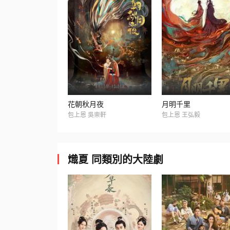
花朝秋月夜
月明千里
包上恩 吳崇軒
包上恩 王弘毅
熾夏 同類別的大陸劇