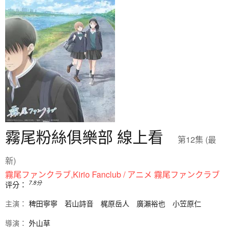
霧尾粉絲俱樂部 線上看
第12集 (最
新)
霧尾ファンクラブ,Kirio Fanclub / アニメ 霧尾ファンクラブ
7.8
分
评分：
主演：
稗田寧寧
若山詩音
梶原岳人
廣瀨裕也
小笠原仁
導演：
外山草