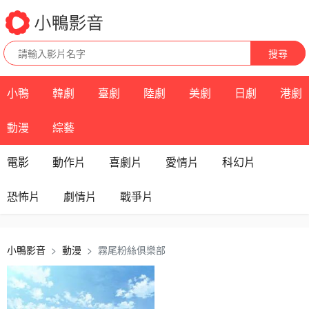
搜尋
小鴨
韓劇
臺劇
陸劇
美劇
日劇
港劇
動漫
綜藝
電影
動作片
喜劇片
愛情片
科幻片
恐怖片
劇情片
戰爭片
小鴨影音
動漫
霧尾粉絲俱樂部