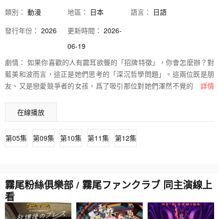
類別：
動漫
地區：
日本
語言：
日語
發行
年份：
2026
更新時間：
2026-
06-19
劇情：
如果你喜歡的人有震耳欲聾的「招牌特徵」，你會怎麼辦？對
藍美和波而言，這正是她們思考的「深沉哲學問題」。這兩位既是朋
友、又是戀愛競爭者的女孩，爲了吸引那位對她們渾然不覺的同班同
詳情
學「霧尾」，不惜使出各種離譜手段：夜裡做著神祕儀式，只爲讓他
出現在夢中；列出一份細緻到不可思議的「喜歡他的理由清單」。然
在線播放
而，在這場明明好笑又有點荒唐的單戀攻防戰中，她們的友情，真的
能在追求霧尾的戰場上安然無恙嗎？
第05集
第09集
第10集
第11集
第12集
霧尾粉絲俱樂部 / 霧尾ファンクラブ 同主演線上
看