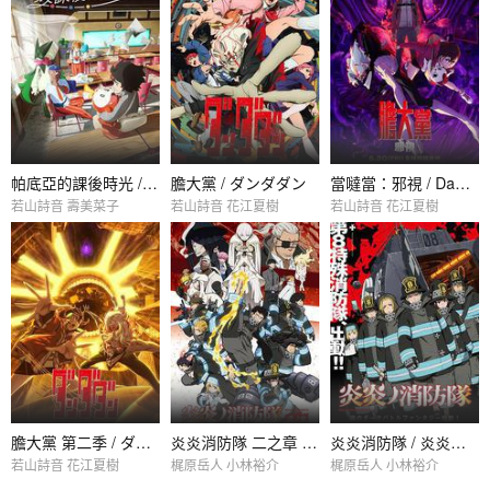
帕底亞的課後時光 / 放課後のブレス
膽大黨 / ダンダダン
當噠當：邪視 / Dan Da Dan: Evil Eye
若山詩音 壽美菜子
若山詩音 花江夏樹
若山詩音 花江夏樹
膽大黨 第二季 / ダンダダン 第2期
炎炎消防隊 二之章 / 炎炎ノ消防隊 弐ノ章
炎炎消防隊 / 炎炎ノ消防隊
若山詩音 花江夏樹
梶原岳人 小林裕介
梶原岳人 小林裕介