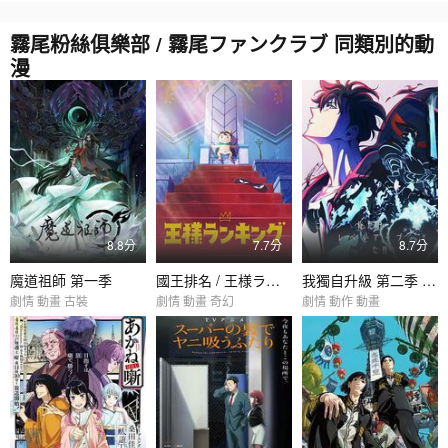
霧尾粉絲俱樂部 / 霧尾ファンクラブ 同類別的動
漫
8.8分
7.7分
8.7分
魔道祖師 第一季
國王排名 / 王様ランキング
我獨自升級 第二季 -起於暗影- / 俺だけレベルアップな件 Season 2 -Arise from the Shadow-
劇情 動畫 古裝
劇情 動畫 奇幻
劇情 動作 動畫